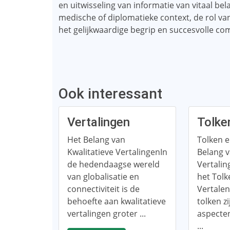
en uitwisseling van informatie van vitaal bela
medische of diplomatieke context, de rol va
het gelijkwaardige begrip en succesvolle co
Ook interessant
Vertalingen
Tolke
Het Belang van
Tolken e
Kwalitatieve VertalingenIn
Belang 
de hedendaagse wereld
Vertalin
van globalisatie en
het Tolk
connectiviteit is de
Vertalen
behoefte aan kwalitatieve
tolken z
vertalingen groter ...
aspecte
...