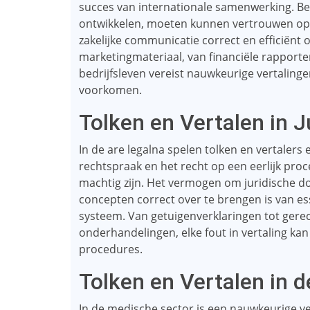
succes van internationale samenwerking. Bed
ontwikkelen, moeten kunnen vertrouwen op v
zakelijke communicatie correct en efficiënt
marketingmateriaal, van financiële rapporte
bedrijfsleven vereist nauwkeurige vertaling
voorkomen.
Tolken en Vertalen in 
In de are legalna spelen tolken en vertalers e
rechtspraak en het recht op een eerlijk pro
machtig zijn. Het vermogen om juridische d
concepten correct over te brengen is van ess
systeem. Van getuigenverklaringen tot gerec
onderhandelingen, elke fout in vertaling ka
procedures.
Tolken en Vertalen in 
In de medische sector is een nauwkeurige v