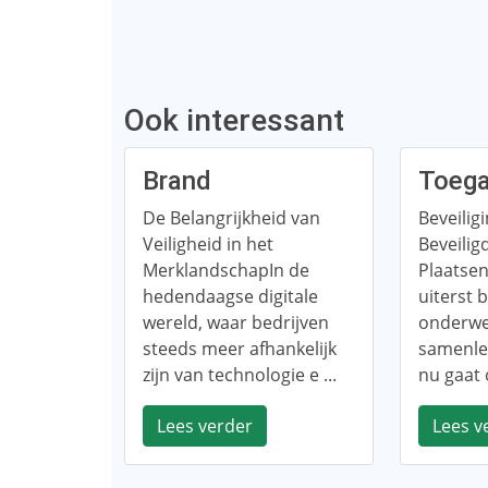
Ook interessant
Brand
Toeg
De Belangrijkheid van
Beveilig
Veiligheid in het
Beveilig
MerklandschapIn de
Plaatsen
hedendaagse digitale
uiterst 
wereld, waar bedrijven
onderwe
steeds meer afhankelijk
samenlev
zijn van technologie e ...
nu gaat 
Lees verder
Lees v