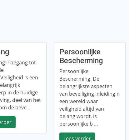
ang
Persoonlijke
Bescherming
ing: Toegang tot
de
Persoonlijke
Veiligheid is een
Bescherming: De
belangrijk
belangrijkste aspecten
rp in de huidige
van beveiliging InleidingIn
ing. deel van het
een wereld waar
om de beve ...
veiligheid altijd van
belang wordt, is
erder
persoonlijke b ...
Lees verder